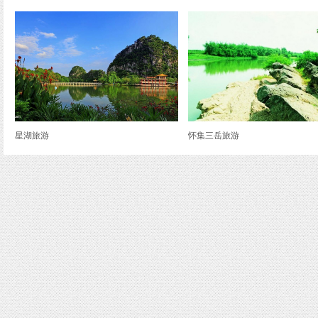
星湖旅游
怀集三岳旅游