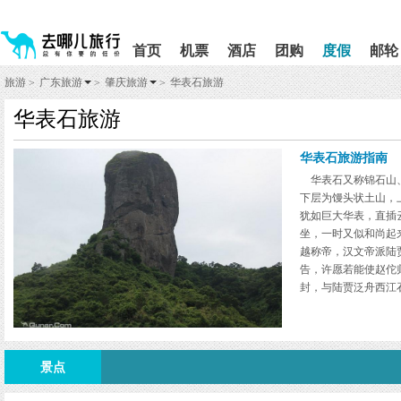
请
提
提
按
示:
示:
shift+enter
您
您
首页
机票
酒店
团购
度假
邮轮
进
已
已
入
进
离
旅游
广东旅游
肇庆旅游
华表石旅游
>
>
>
去
入
开
哪
网
网
华表石旅游
网
站
站
智
导
导
能
航
航
华表石旅游指南
导
区,
区
华表石又称锦石山、
盲
本
下层为馒头状土山，
语
区
犹如巨大华表，直插
音
域
引
含
坐，一时又似和尚起
导
有
越称帝，汉文帝派陆
模
6
告，许愿若能使赵佗
式
个
封，与陆贾泛舟西江
模
以为其名。石山上书有
块,
按
下
Tab
景点
键
浏