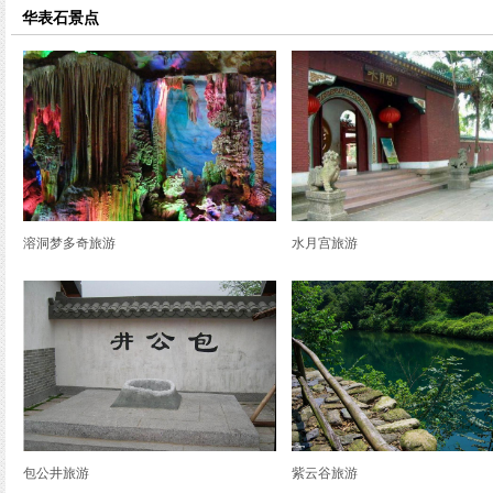
览
华表石景点
信
息
溶洞梦多奇旅游
水月宫旅游
包公井旅游
紫云谷旅游